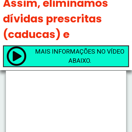
Assim, eliminamos
dívidas prescritas
(caducas) e
cobranças indevidas.
MAIS INFORMAÇÕES NO VÍDEO
ABAIXO.