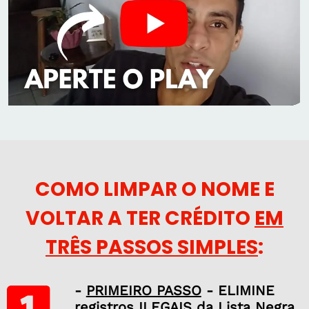
COMO LIMPAR O NOME E
VOLTAR A TER CRÉDITO
EM
TRÊS PASSOS SIMPLES
:
-
PRIMEIRO PASSO
- ELIMINE
registros ILEGAIS da Lista Negra