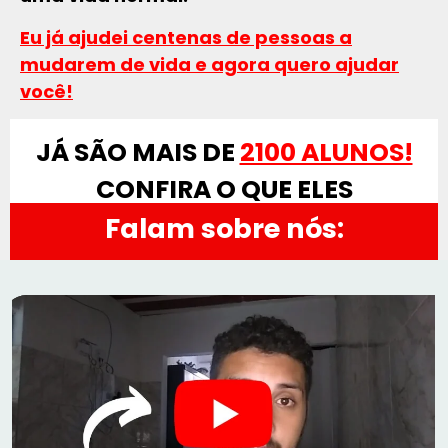
Eu já ajudei centenas de pessoas a
mudarem de vida e agora quero ajudar
você!
JÁ SÃO MAIS DE
2100 ALUNOS!
CONFIRA O QUE ELES
Falam sobre nós: